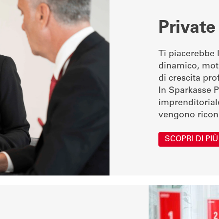
Privat
Ti piacerebbe 
dinamico, moti
di crescita pr
In Sparkasse Pr
imprenditoriale
vengono ricon
SCOPRI DI PIÙ