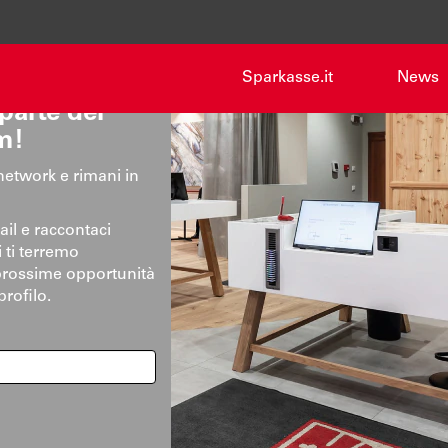
Sparkasse.it
News
 parte del
m!
 network e rimani in
ail e raccontaci
i ti terremo
prossime opportunità
profilo.