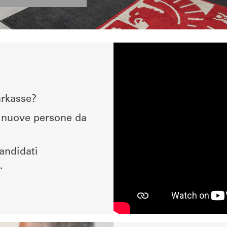
arkasse?
i nuove persone da
candidati
.