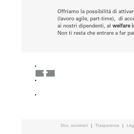
Offriamo la possibilità di attiv
(lavoro agile, part-time), di ac
ai nostri dipendenti, al
welfare i
Non ti resta che entrare a far pa
Sparkasse
Social
Doc. societari
Trasparenza
Leg