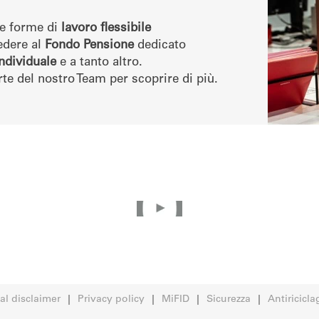
are forme di
lavoro flessibile
cedere al
Fondo Pensione
dedicato
ndividuale
e a tanto altro.
rte del nostro Team per scoprire di più.
al disclaimer
Privacy policy
MiFID
Sicurezza
Antiricicla