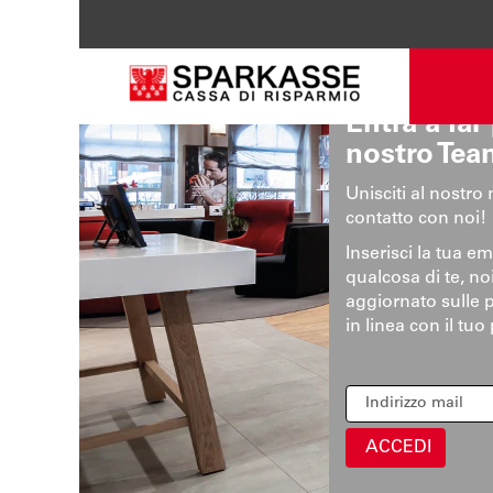
Entra a far
nostro Tea
Unisciti al nostro
contatto con noi!
Inserisci la tua em
qualcosa di te, no
aggiornato sulle 
in linea con il tuo 