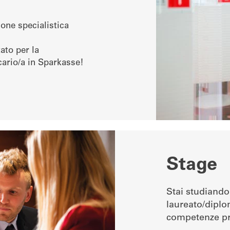
one specialistica
tato per la
ncario/a in Sparkasse!
Stage
Stai studiando
laureato/diplom
competenze pr