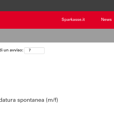
Cerca per località
Sparkasse.it
News
di un avviso:
datura spontanea (m/f)