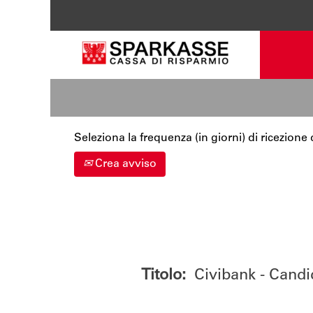
Cerca per parola chiave
Mostra più opzioni
Seleziona la frequenza (in giorni) di ricezione 
Crea avviso
Titolo:
Civibank - Candi